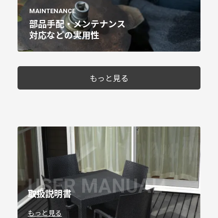
MAINTENANCE
部品手配・メンテナンス
対応などの実用性
もっと見る
USER MANUAL
取扱説明書
もっと見る