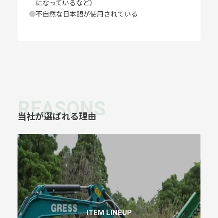
になっているなど）
不自然な日本語が使用されている
REASONS
当社が選ばれる理由
ITEM LINEUP