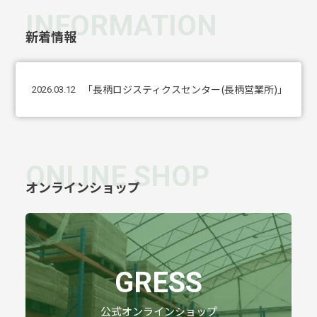
INFORMATION
新着情報
「長柄第2ロジスティクスセンター」開設のお知らせ
「長柄ロジスティクスセンター(長柄営業所)」を開
千葉県東金市のふるさと納税返礼品として当社製品
2026.04.01
2026.03.12
ONLINE SHOP
オンラインショップ
GRESS
公式オンラインショップ