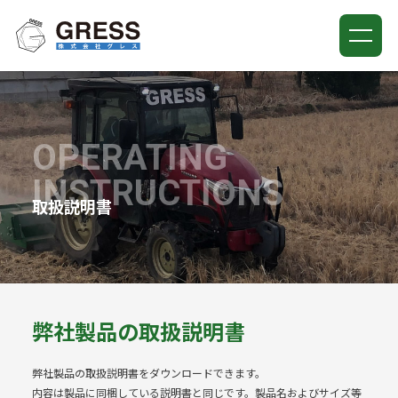
ホーム
当社について
OPERATING
取扱説明書
INSTRUCTIONS
メンテナンスサービス
取扱説明書
お知らせ
お問い合わせ
弊社製品の取扱説明書
0436-67-1260
平日 9:00-17:00
弊社製品の取扱説明書をダウンロードできます。
内容は製品に同梱している説明書と同じです。製品名およびサイズ等