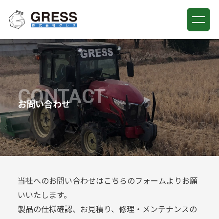
ホーム
当社について
取扱説明書
CONTACT
お問い合わせ
メンテナンスサービス
お知らせ
お問い合わせ
0436-67-1260
当社へのお問い合わせはこちらのフォームよりお願
いいたします。
平日 9:00-17:00
製品の仕様確認、お見積り、修理・メンテナンスの